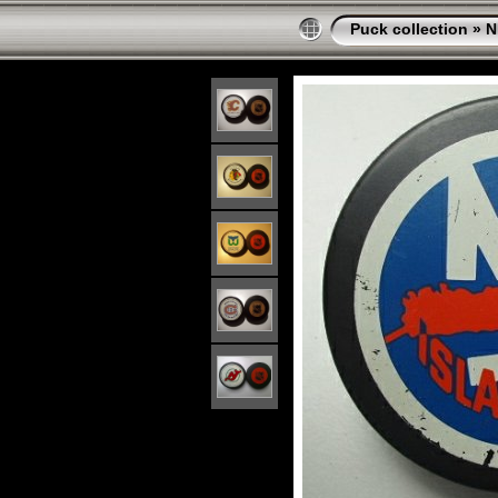
Puck collection
»
N