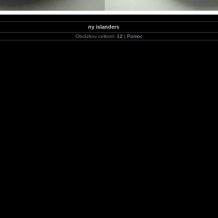
ny islanders
Obrázkov celkom:
12
|
Pomoc